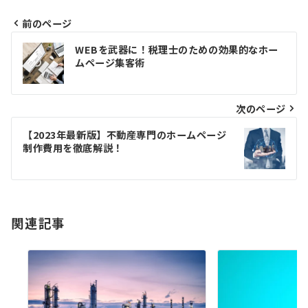
前のページ
投
WEBを武器に！税理士のための効果的なホー
稿
ムページ集客術
ナ
ビ
次のページ
ゲ
【2023年最新版】不動産専門のホームページ
制作費用を徹底解説！
ー
シ
ョ
関連記事
ン