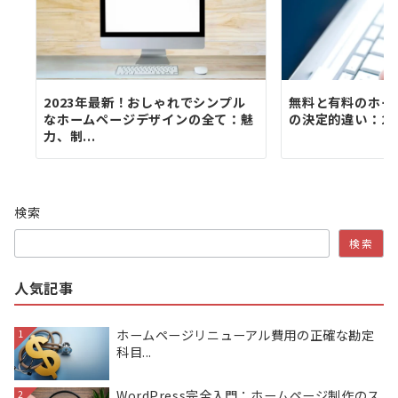
2023年最新！おしゃれでシンプル
無料と有料のホー
なホームページデザインの全て：魅
の決定的違い：20
力、制...
検索
検索
人気記事
ホームページリニューアル費用の正確な勘定
1
科目...
WordPress完全入門：ホームページ制作のス
2