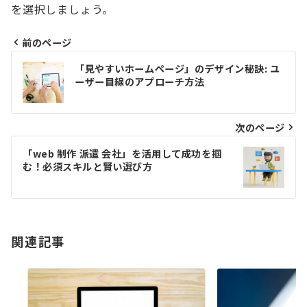
を選択しましょう。
前のページ
投
「見やすいホームページ」のデザイン秘訣: ユ
稿
ーザー目線のアプローチ方法
ナ
ビ
次のページ
ゲ
「web 制作 派遣 会社」を活用して成功を掴
む！必須スキルと賢い選び方
ー
シ
ョ
関連記事
ン