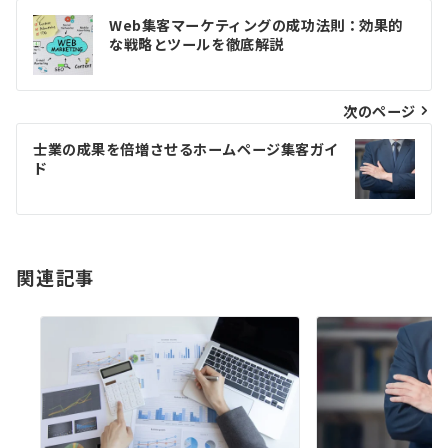
投
Web集客マーケティングの成功法則：効果的
稿
な戦略とツールを徹底解説
ナ
ビ
次のページ
ゲ
士業の成果を倍増させるホームページ集客ガイ
ド
ー
シ
ョ
関連記事
ン