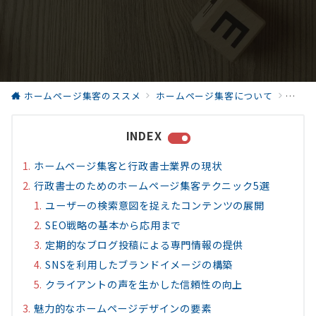
ホームページ集客のススメ
ホームページ集客について
行政
INDEX
ホームページ集客と行政書士業界の現状
行政書士のためのホームページ集客テクニック5選
ユーザーの検索意図を捉えたコンテンツの展開
SEO戦略の基本から応用まで
定期的なブログ投稿による専門情報の提供
SNSを利用したブランドイメージの構築
クライアントの声を生かした信頼性の向上
魅力的なホームページデザインの要素