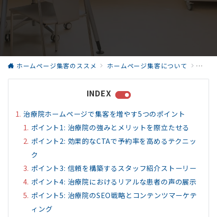
ホームページ集客のススメ
ホームページ集客について
集客成
INDEX
治療院ホームページで集客を増やす5つのポイント
ポイント1: 治療院の強みとメリットを際立たせる
ポイント2: 効果的なCTAで予約率を高めるテクニッ
ク
ポイント3: 信頼を構築するスタッフ紹介ストーリー
ポイント4: 治療院におけるリアルな患者の声の展示
ポイント5: 治療院のSEO戦略とコンテンツマーケテ
ィング